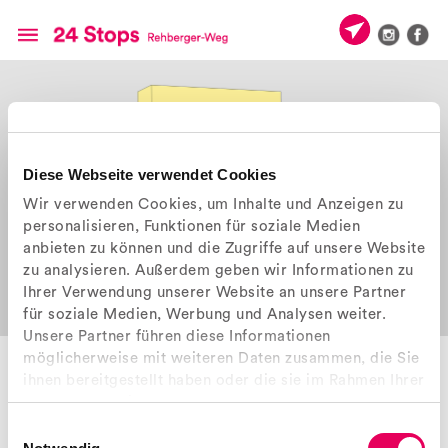
Diese Webseite verwendet Cookies
Wir verwenden Cookies, um Inhalte und Anzeigen zu
personalisieren, Funktionen für soziale Medien
anbieten zu können und die Zugriffe auf unsere Website
zu analysieren. Außerdem geben wir Informationen zu
Ihrer Verwendung unserer Website an unsere Partner
für soziale Medien, Werbung und Analysen weiter.
Unsere Partner führen diese Informationen
möglicherweise mit weiteren Daten zusammen, die Sie
WETTERHÄUSCHEN
° Objekt 4
ihnen bereitgestellt haben oder die sie im Rahmen Ihrer
Nutzung der Dienste gesammelt haben.
Die richtige Abzweigung erwischt man dank des Wetterhäuschens, das
an eine Lautsprecherbox erinnert. Es zeigt die aktuelle Wettersituation
Einwilligungsauswahl
an. Durch die sich ändernde Luftfeuchtigkeit wird jeweils eine von zwei