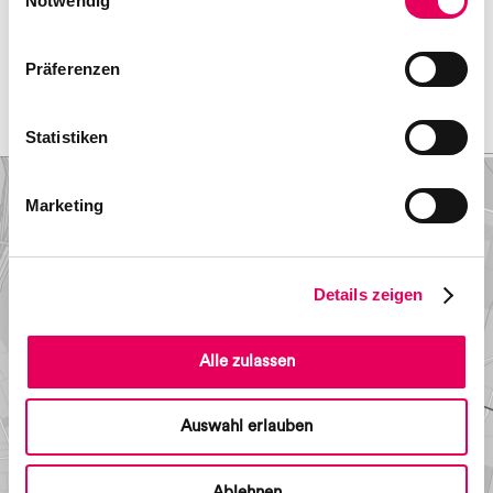
Notwendig
Kugeln nach vorne aus ihrer Öffnung geschoben. Die eine Kugel
erscheint bei Hochdruck, die andere bei Tiefdruck, bzw. steht die eine
für Sonnenschein, die andere für Regenwetter.
Präferenzen
< Vorheriges Objekt
Nächstes Objekt >
Statistiken
Marketing
Details zeigen
Alle zulassen
Auswahl erlauben
Ablehnen