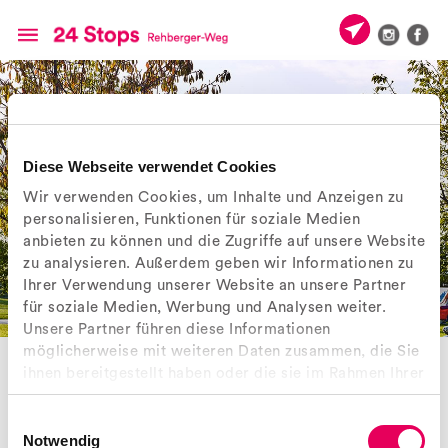
Diese Webseite verwendet Cookies
Wir verwenden Cookies, um Inhalte und Anzeigen zu
personalisieren, Funktionen für soziale Medien
anbieten zu können und die Zugriffe auf unsere Website
zu analysieren. Außerdem geben wir Informationen zu
Ihrer Verwendung unserer Website an unsere Partner
für soziale Medien, Werbung und Analysen weiter.
Unsere Partner führen diese Informationen
möglicherweise mit weiteren Daten zusammen, die Sie
GLOCKE
ihnen bereitgestellt haben oder die sie im Rahmen Ihrer
° Objekt 24
Nutzung der Dienste gesammelt haben.
Bei der zweiten Glocke am Ende der Wegstrecke angelangt. Hier kann
Einwilligungsauswahl
der Spaziergang enden oder wieder von neuem beginnen – in die
Notwendig
andere Richtung.